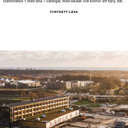
Stationshus 1 med sina 7 våningar, med lokaler och kontor att hyra, där…
FORTSÄTT LÄSA