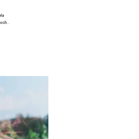
ela
s och…