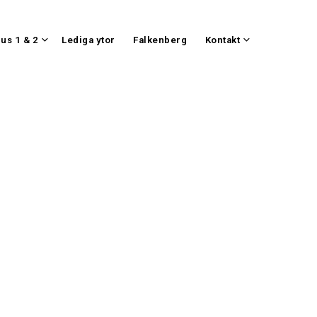
us 1 & 2
Lediga ytor
Falkenberg
Kontakt