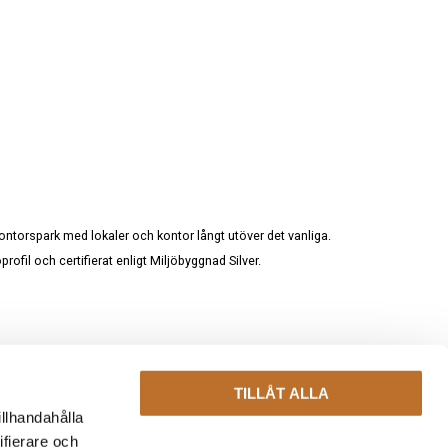
ntorspark med lokaler och kontor långt utöver det vanliga.
rofil och certifierat enligt Miljöbyggnad Silver.
TILLÅT ALLA
illhandahålla
ifierare och