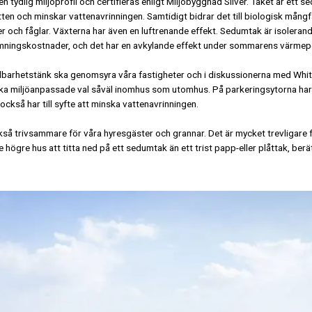
n tydlig miljöprofil och certifieras enligt Miljöbyggnad Silver. Taket är ett
ten och minskar vattenavrinningen. Samtidigt bidrar det till biologisk mång
 och fåglar. Växterna har även en luftrenande effekt. Sedumtak är isolerande
mningskostnader, och det har en avkylande effekt under sommarens värmepe
ållbarhetstänk ska genomsyra våra fastigheter och i diskussionerna med White
lika miljöanpassade val såväl inomhus som utomhus. På parkeringsytorna har v
ckså har till syfte att minska vattenavrinningen.
ckså trivsammare för våra hyresgäster och grannar. Det är mycket trevligare
nde högre hus att titta ned på ett sedumtak än ett trist papp-eller plåttak, ber