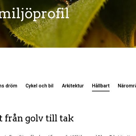
miljöprofil
ns dröm
Cykel och bil
Arkitektur
Hållbart
Näromr
 från golv till tak