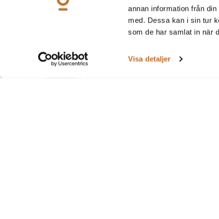
annan information från din
med. Dessa kan i sin tur k
som de har samlat in när d
Visa detaljer
Stationshusen
Håll dig 
Violinvägen 1
Senaste n
311 76 Falkenberg
Få vägbeskrivningar