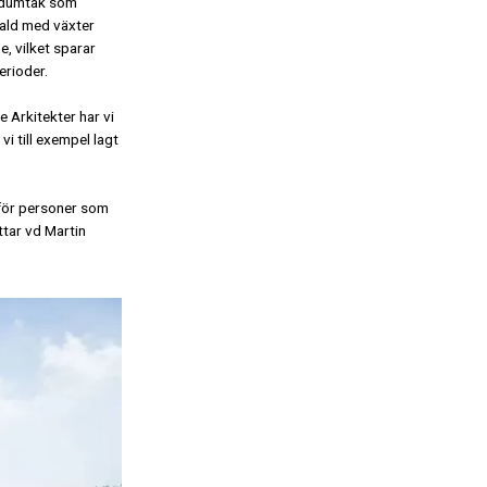
 sedumtak som
fald med växter
, vilket sparar
rioder.
 Arkitekter har vi
i till exempel lagt
 för personer som
ättar vd Martin