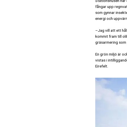
Stationshusen har e
fångar upp regnvat
som gynnar insekter
energi och uppvär
–Jag vill att ett h
kommit fram till o
gräsarmering som o
En grön miljö är o
vistas i intilligga
Eirefelt.