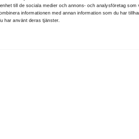
 enhet till de sociala medier och annons- och analysföretag som
ombinera informationen med annan information som du har tillhand
u har använt deras tjänster.
uppdaterad
Kontakt
ytt och massor av inspiration.
martin@eirefelt.se
+46 703 777 827