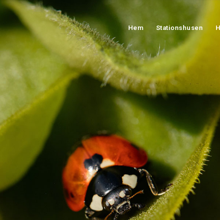
Hem
Stationshusen
H