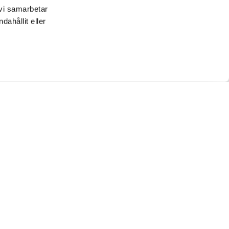
 vi samarbetar
ahållit eller
LinkedIn
Facebook
Instagram